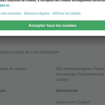
ont pas compris les
Frais de livraison
.
laire de contact
CGV
,
Mentions légales
,
Protec
des données
,
Paramètres des
cookies
pos
International
connox.com, English