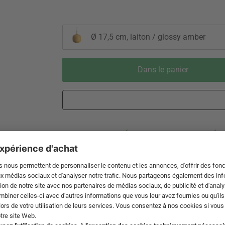
Ø 17,5 cm, laiton / glossy amber
Dans le panier
Livraison 3-5 jours ouvrables après
Droit de reto
expédition de DE par DHL
de 60 jour