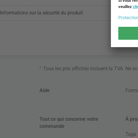
Informations sur la sécurité du produit
*
Tous les prix affichés incluent la TVA. Ne s
Aide
Formu
Tout ce qui concerne votre
À pro
commande
Tags