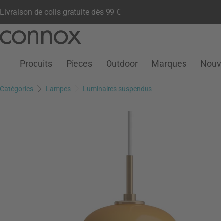
Livraison de colis gratuite dès 99 €
Compte client
Liste de souhaits
Warenkorb
Aller
Aller
au
à
contenu
la
Produits
Pieces
Outdoor
Marques
Nouv
principal
recherche
Catégories
Lampes
Luminaires suspendus