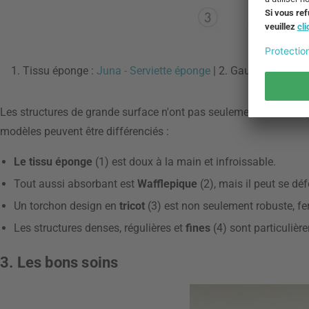
1. Tissu éponge :
Juna - Serviette éponge
| 2. Gaufrette piqué
Les structures de grande surface n'ont pas seulement un bel asp
modèles peuvent être différenciés :
Le tissu éponge
(1) est doux à la main et infroissable.
Tout aussi absorbant est
Wafflepique
(2), mais il peut se dé
Un torchon design en
tricot
(3) est non seulement robuste, fer
Les structures denses, régulières et
fines
(4) sont particulièr
3. Les bons soins