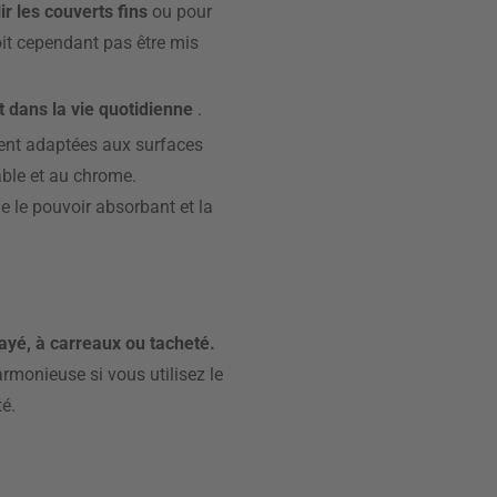
ir les couverts fins
ou pour
doit cependant pas être mis
t dans la vie quotidienne
.
ement adaptées aux surfaces
able et au chrome.
ue le pouvoir absorbant et la
ayé, à carreaux ou tacheté.
armonieuse si vous utilisez le
té.