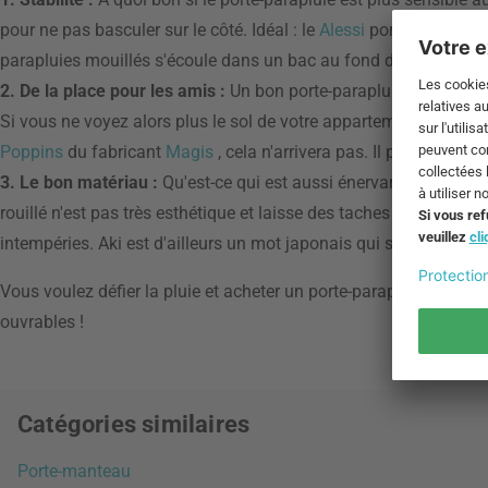
pour ne pas basculer sur le côté. Idéal : le
Alessi
porte-parapluie
parapluies mouillés s'écoule dans un bac au fond du support.
2. De la place pour les amis :
Un bon porte-parapluie a de la plac
Si vous ne voyez alors plus le sol de votre appartement à cause 
Poppins
du fabricant
Magis
, cela n'arrivera pas. Il pèse à peine
3. Le bon matériau :
Qu'est-ce qui est aussi énervant que la plui
rouillé n'est pas très esthétique et laisse des taches peu décorat
intempéries. Aki est d'ailleurs un mot japonais qui signifie "auto
Vous voulez défier la pluie et acheter un porte-parapluie en lign
ouvrables !
Catégories similaires
Porte-manteau