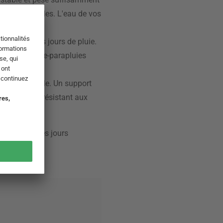
aque aux rafales. L'eau de vos
site même les jours de pluie.
 Avec le porte-parapluies
 soit inoxydable. Un support
polyéthylène résistant aux
ile en quelques jours