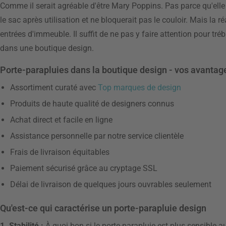
Comme il serait agréable d'être Mary Poppins. Pas parce qu'elle sa
le sac après utilisation et ne bloquerait pas le couloir. Mais la r
entrées d'immeuble. Il suffit de ne pas y faire attention pour tréb
dans une boutique design.
Porte-parapluies dans la boutique design - vos avantag
Assortiment curaté avec
Top marques de design
Produits de haute qualité de designers connus
Achat direct et facile en ligne
Assistance personnelle par notre service clientèle
Frais de livraison équitables
Paiement sécurisé grâce au cryptage SSL
Délai de livraison de quelques jours ouvrables seulement
Qu'est-ce qui caractérise un porte-parapluie design
1. Stabilité :
À quoi bon si le porte-parapluie est plus sensible a