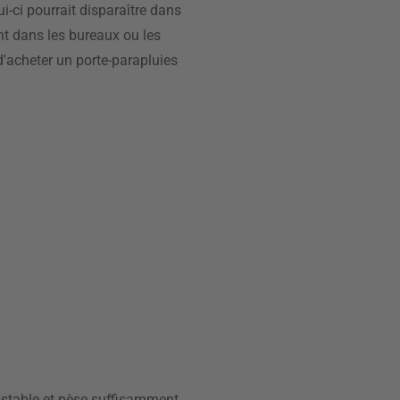
ui-ci pourrait disparaître dans
ent dans les bureaux ou les
 d'acheter un porte-parapluies
it stable et pèse suffisamment