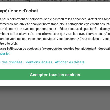
 Blow . Grâce à sa forme ouverte, il n'offre aucune surface d'att
e. Et c'est bien ainsi ! Car les amis et la famille vous rendent vi
de tous ces parapluies, c'est que votre porte-parapluie a échoué.
 cinq kilos et peut accueillir jusqu'à six parapluies.
e - Exactement, la rouille. Veillez à ce que votre porte-parapluie
ives sur votre parapluie. Le porte-parapluie Aki de
B-Line
est en 
mne". Si ce n'est pas un signe.
e dans la boutique design Faites-vous livrer votre favori à domic