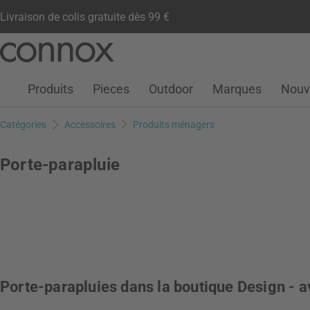
Livraison de colis gratuite dès 99 €
Compte client
Liste de souhaits
Warenkorb
Aller
Aller
au
à
contenu
la
Produits
Pieces
Outdoor
Marques
Nouv
principal
recherche
Catégories
Accessoires
Produits ménagers
Porte-parapluie
Porte-parapluies dans la boutique Design - a