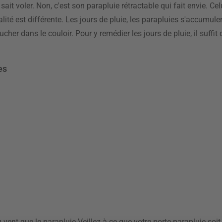
it voler. Non, c'est son parapluie rétractable qui fait envie. Cel
éalité est différente. Les jours de pluie, les parapluies s'accumul
ucher dans le couloir. Pour y remédier les jours de pluie, il suffit
es
u vent que le parapluie Veillez à ce que votre porte-parapluie so