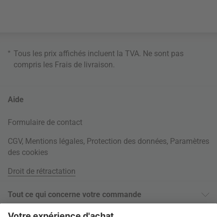
*
Tous les prix affichés incluent la TVA. Ne sont pas
compris les
Frais de livraison
.
Aide
Formulaire de contact
CGV
,
Mentions légales
,
Protection des données
,
Paramètres
des cookies
Droit de rétractation
Tout ce qui concerne votre commande