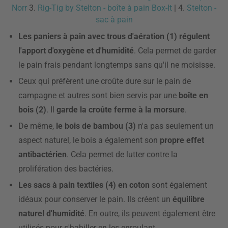
Norr
3.
Rig-Tig by Stelton - boîte à pain Box-It
| 4.
Stelton -
sac à pain
Les paniers à pain avec trous d'aération (1) régulent
l'apport d'oxygène et d'humidité
. Cela permet de garder
le pain frais pendant longtemps sans qu'il ne moisisse.
Ceux qui préfèrent une croûte dure sur le pain de
campagne et autres sont bien servis par une
boîte en
bois (2)
. Il
garde la croûte ferme à la morsure
.
De même,
le bois de bambou (3)
n'a pas seulement un
aspect naturel, le bois a également son
propre effet
antibactérien
. Cela permet de lutter contre la
prolifération des bactéries.
Les sacs à pain textiles (4) en coton
sont également
idéaux pour conserver le pain. Ils créent un
équilibre
naturel d'humidité
. En outre, ils peuvent également être
utilisés pour s'habiller en les enroulant.