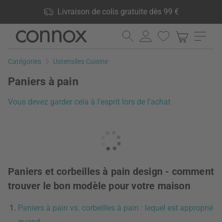
Vos avantages: Livraison de colis gratuite dès 99 €, 24 000
Livraison de colis gratuite dès 99 €
produits en stock, Droit de retour de 60 jours
Aller
Aller
au
à
contenu
la
Catégories
Ustensiles Cuisine
principal
recherche
Paniers à pain
Vous devez garder cela à l'esprit lors de l'achat
Paniers et corbeilles à pain design - comment
trouver le bon modèle pour votre maison
Paniers à pain vs. corbeilles à pain : lequel est approprié
quand