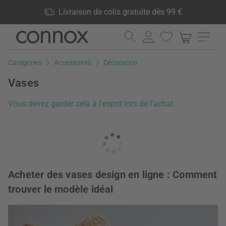
Vos avantages: Livraison de colis gratuite dès 99 €, 24 000
Livraison de colis gratuite dès 99 €
produits en stock, Droit de retour de 60 jours
Aller
Aller
au
à
contenu
la
Catégories
Accessoires
Décoration
principal
recherche
Vases
Vous devez garder cela à l'esprit lors de l'achat
Acheter des vases design en ligne : Comment
trouver le modèle idéal