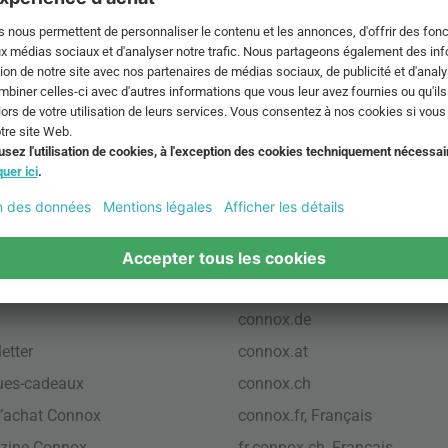
ont pas compris les
Frais de livraison
.
laire de contact
CGV
,
Mentions légales
,
Protec
des données
,
Paramètres des
cookies
pos
International
connox.com, English
connox.de
etter
connox.at
ues-cadeaux
connox.ch
’achat Connox
connox.fr, Français
zine Connox
fr.connox.ch, Français