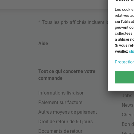
*
Tous les prix affichés incluent la TVA. Ne s
Aide
Formu
Tout ce qui concerne votre
À pro
commande
Tags
Informations livraison
Jobs
Paiement sur facture
Newsl
Autres moyens de paiement
Chèq
Droit de retour de 60 jours
Bon d
Documents de retour
Maga