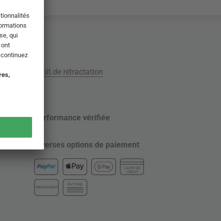
tion
Droit de rétractation
Performance vérifiée
Diverses options de paiement
CARTE DE
CRÉDIT
FACTURE
PRÉPAIEMENT