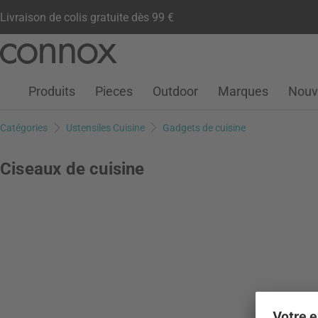
Livraison de colis gratuite dès 99 €
Compte client
Liste de souhaits
Warenkorb
Aller
Aller
au
à
contenu
la
Produits
Pieces
Outdoor
Marques
Nouv
principal
recherche
Catégories
Ustensiles Cuisine
Gadgets de cuisine
Ciseaux de cuisine