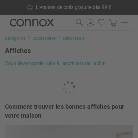
Vos avantages: Livraison de colis gratuite dès 99 €, 24 000
Livraison de colis gratuite dès 99 €
produits en stock, Droit de retour de 60 jours
Aller
Aller
au
à
contenu
la
Catégories
Accessoires
Décoration
principal
recherche
Affiches
Vous devez garder cela à l'esprit lors de l'achat
Comment trouver les bonnes affiches pour
votre maison