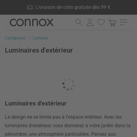
Vos avantages: Livraison de colis gratuite dès 99 €, 24 000
Livraison de colis gratuite dès 99 €
produits en stock, Droit de retour de 60 jours
Aller
Aller
au
à
contenu
la
Catégories
Lampes
principal
recherche
Luminaires d'extérieur
Luminaires d'extérieur
Le design ne se limite pas à l'espace intérieur. Avec les
luminaires d'extérieur, vous donnerez à votre jardin dans la
pénombre, une atmosphère particulière. Pensez aux