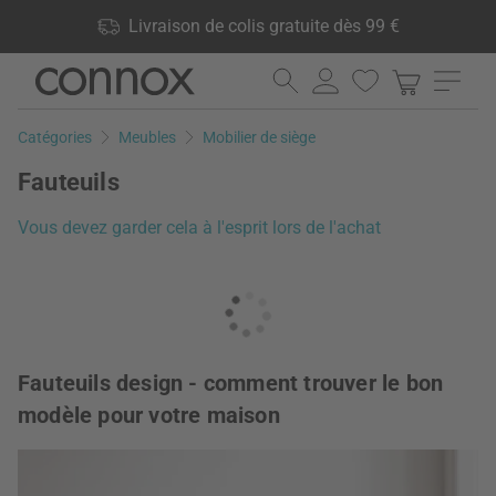
Vos avantages: Livraison de colis gratuite dès 99 €, 24 000
Livraison de colis gratuite dès 99 €
produits en stock, Droit de retour de 60 jours
Aller
Aller
au
à
contenu
la
Catégories
Meubles
Mobilier de siège
principal
recherche
Fauteuils
Vous devez garder cela à l'esprit lors de l'achat
Fauteuils design - comment trouver le bon
modèle pour votre maison