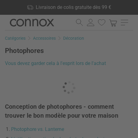
Vos avantages: Livraison de colis gratuite dès 99 €, 24 000
Livraison de colis gratuite dès 99 €
produits en stock, Droit de retour de 60 jours
Aller
Aller
au
à
contenu
la
Catégories
Accessoires
Décoration
principal
recherche
Photophores
Vous devez garder cela à l'esprit lors de l'achat
Conception de photophores - comment
trouver le bon modèle pour votre maison
Photophore vs. Lanterne