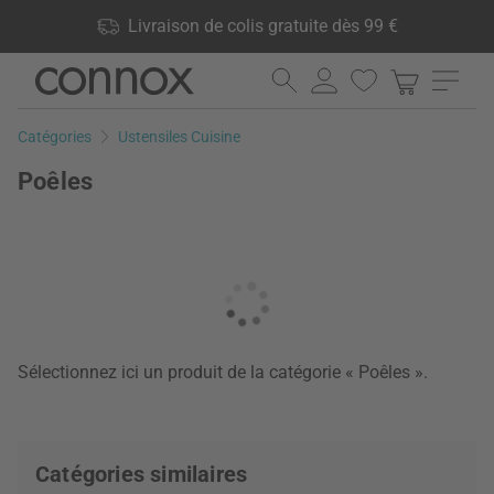
Vos avantages: Livraison de colis gratuite dès 99 €, 24 000
Livraison de colis gratuite dès 99 €
produits en stock, Droit de retour de 60 jours
Aller
Aller
au
à
contenu
la
Catégories
Ustensiles Cuisine
principal
recherche
Poêles
Sélectionnez ici un produit de la catégorie « Poêles ».
Catégories similaires