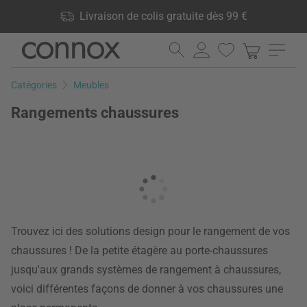
Vos avantages: Livraison de colis gratuite dès 99 €, 24 000
Livraison de colis gratuite dès 99 €
produits en stock, Droit de retour de 60 jours
Aller
Aller
au
à
contenu
la
Catégories
Meubles
principal
recherche
Rangements chaussures
Trouvez ici des solutions design pour le rangement de vos
chaussures ! De la petite étagère au porte-chaussures
jusqu'aux grands systèmes de rangement à chaussures,
voici différentes façons de donner à vos chaussures une