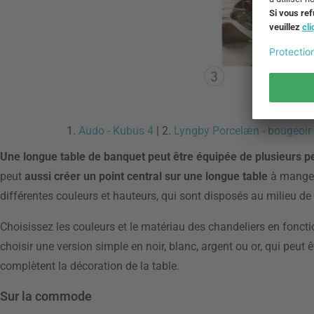
1.
Audo - Kubus 4
| 2.
Lyngby Porcelæn - bougeoir
Une longue table de banquet peut être équipée de plusieurs pe
peut
aussi créer un point central sur une longue table
à manger
différentes couleurs et hauteurs, qui sont disposés au milieu de l
Choisissez les couleurs et le matériau des chandeliers en foncti
choisir une version simple en noir, blanc, argent ou or, qui peut
complètent la décoration de la table.
Sur la commode