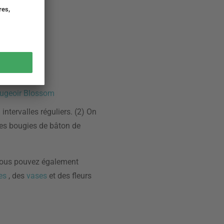
ougeoir Blossom
intervalles réguliers. (2) On
des bougies de bâton de
. Vous pouvez également
tes
, des
vases
et des fleurs