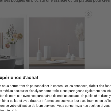
cer des bougies en bloc sur une assiette ou un plateau pour crée