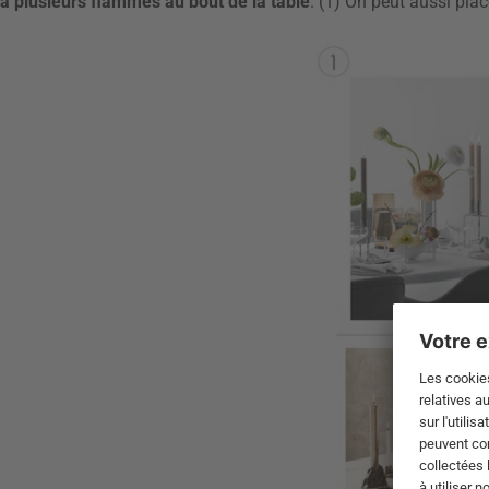
à plusieurs flammes au bout de la table
. (1) On peut aussi pla