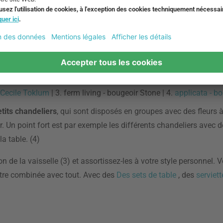
 Cecile Toklum
| 3. ferm living - bougeoir Stone | 4.
applicata - b
tits chandeliers
, qui sont disposés en groupes avec des fleurs à 
. Un point fort est par exemple les différents chandeliers avec 
a table. (4)
on de la vaisselle (3) et assortissez-les à votre style personnel
 être combinée avec tout. Avec des
Des sets de table
, des
serviet