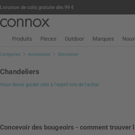
Livraison de colis gratuite dès 99 €
Compte client
Liste de souhaits
Warenkorb
Aller
Aller
au
à
contenu
la
Produits
Pieces
Outdoor
Marques
Nouv
principal
recherche
Catégories
Accessoires
Décoration
Chandeliers
Vous devez garder cela à l'esprit lors de l'achat
Concevoir des bougeoirs - comment trouver 