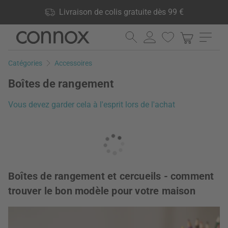
Vos avantages: Livraison de colis gratuite dès 99 €, 24 000
Livraison de colis gratuite dès 99 €
produits en stock, Droit de retour de 60 jours
Aller
Aller
au
à
contenu
la
Catégories
Accessoires
principal
recherche
Boîtes de rangement
Vous devez garder cela à l'esprit lors de l'achat
Boîtes de rangement et cercueils - comment
trouver le bon modèle pour votre maison