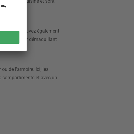
 où dans la cuisine et sont
claire, vous pouvez également
hoirs en papier démaquillant
u de l'armoire. Ici, les
nts compartiments et avec un