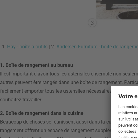
1.
Hay - boîte à outils
| 2.
Andersen Furniture - boîte de rangem
1. Boîte de rangement au bureau
Il est important d'avoir tous les ustensiles ensemble non seulem
autres peuvent être rangés dans une boîte de rangement. Particu
facilement emporter tous les ustensiles nécessaires avec vous du
souhaitez travailler.
2. Boîte de rangement dans la cuisine
Beaucoup de choses se réunissent aussi dans la cuisine - éponges,
rangement offrent un espace de rangement supplémentaire qui ga