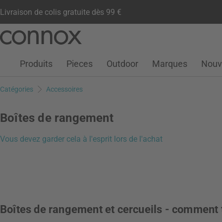
Livraison de colis gratuite dès 99 €
Compte client
Liste de souhaits
Warenkorb
Aller
Aller
au
à
contenu
la
Produits
Pieces
Outdoor
Marques
Nouv
principal
recherche
Catégories
Accessoires
Boîtes de rangement
Vous devez garder cela à l'esprit lors de l'achat
Boîtes de rangement et cercueils - comment 