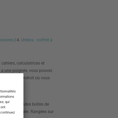
ssoires
| 4.
Umbra - coffret à
cahiers, calculatrices et
e a une poignée, vous pouvez
on - selon l'endroit où vous
. Ici, les grandes boîtes de
sine bien rangée. Rangées sur