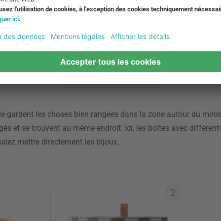
la table - les boîtes de rangement peuvent être trouvées n'importe
duits cosmétiques dans la salle de bain de manière élégante et 
avec couvercle, des articles tels que des cotons-tiges, des mouc
lle de bain, peuvent être cachés.
 gardent les choses bien rangées dans la zone autour du miroir o
ogés et se trouvent au même endroit. Ici, les boîtes avec différe
ssiez mettre directement les bijoux.