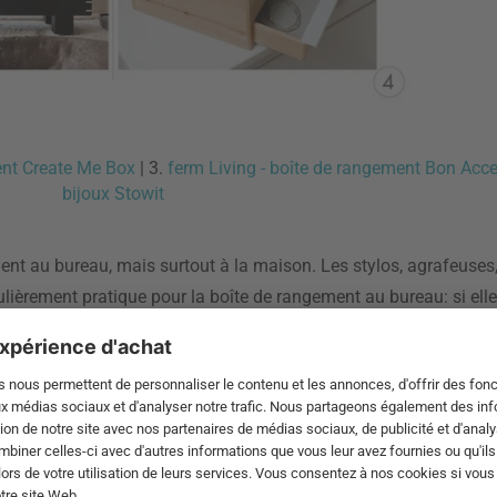
ent Create Me Box
| 3.
ferm Living - boîte de rangement Bon Acce
bijoux Stowit
ent au bureau, mais surtout à la maison. Les stylos, agrafeuses, 
lièrement pratique pour la boîte de rangement au bureau: si ell
 bureau à la table de la cuisine en passant par la salle de réuni
 liquide vaisselle, épices, ciseaux, couverts et bien plus encore
rde tout ce qui est important à portée de main et garde la cui