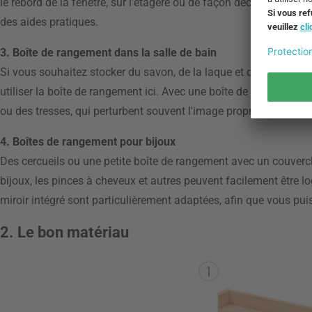
le rebord de la fenêtre, sur l'étagère ou de façon décorative sur 
des aides pratiques.
3. Boîte de rangement dans la salle de bain
Si vous souhaitez stocker du savon, de la laque et d'autres pro
utiliser la boîte de rangement ici. Avec une boîte de rangement 
ou des tresses, qui perturbent souvent l'image propre dans la sa
4. Boîtes de rangement pour bijoux
Des cercueils ou une petite boîte de rangement avec un couvercle
bijoux, les pinces à cheveux et autres peuvent facilement être l
miroir intégré sont particulièrement adaptées, afin que vous pui
2. Le bon matériau