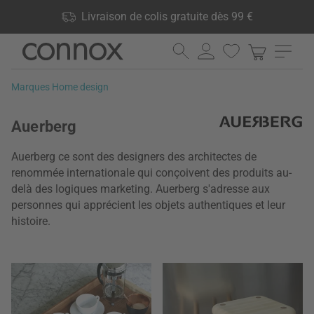
Vos avantages: Livraison de colis gratuite dès 99 €, 24 000
Livraison de colis gratuite dès 99 €
produits en stock, Droit de retour de 60 jours
Aller
Aller
au
à
contenu
la
Marques Home design
principal
recherche
Auerberg
Auerberg ce sont des designers des architectes de
renommée internationale qui conçoivent des produits au-
delà des logiques marketing. Auerberg s'adresse aux
personnes qui apprécient les objets authentiques et leur
histoire.