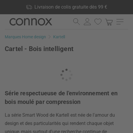
Vos avantages: Livraison de colis gratuite dès 99 €, 24 000
Livraison de colis gratuite dès 99 €
produits en stock, Droit de retour de 60 jours
Aller
Aller
au
à
contenu
la
Marques Home design
Kartell
principal
recherche
Cartel - Bois intelligent
Série respectueuse de l'environnement en
bois moulé par compression
La série Smart Wood de Kartell est née de l'amour du
design et des particularités qui rendent chaque objet
unique, mais surtout d'une recherche continue de