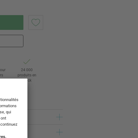
tour
24 000
rs
produits en
stock