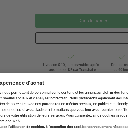
Dans le panier
Livraison 5-10 jours ouvrables après
Droit de re
expédition de DE par Transitaire
de 60 jou