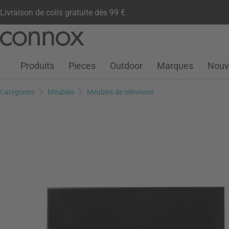
Livraison de colis gratuite dès 99 €
Compte client
Liste de souhaits
Warenkorb
Aller
Aller
au
à
contenu
la
Produits
Pieces
Outdoor
Marques
Nouv
principal
recherche
Catégories
Meubles
Meubles de télévision