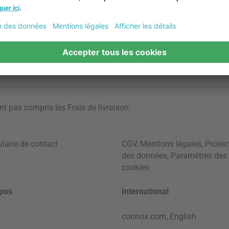
ont pas compris les
Frais de livraison
.
laire de contact
CGV
,
Mentions légales
,
Protec
des données
,
Paramètres des
cookies
pos
International
connox.com, English