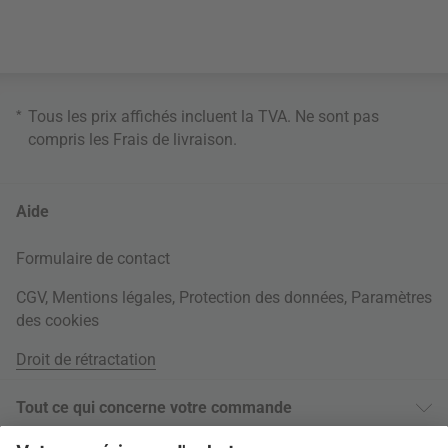
*
Tous les prix affichés incluent la TVA. Ne sont pas
compris les
Frais de livraison
.
Aide
Formulaire de contact
CGV
,
Mentions légales
,
Protection des données
,
Paramètres
des cookies
Droit de rétractation
Tout ce qui concerne votre commande