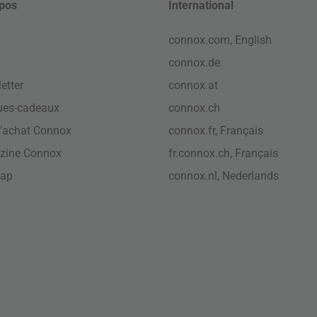
pos
International
connox.com, English
connox.de
etter
connox.at
ues-cadeaux
connox.ch
’achat Connox
connox.fr, Français
zine Connox
fr.connox.ch, Français
map
connox.nl, Nederlands