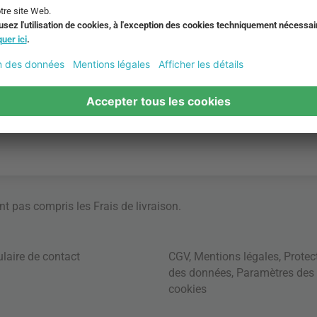
ont pas compris les
Frais de livraison
.
laire de contact
CGV
,
Mentions légales
,
Protec
des données
,
Paramètres des
cookies