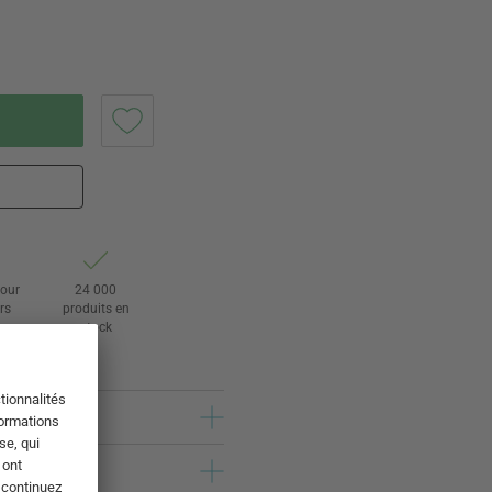
tour
24 000
rs
produits en
stock