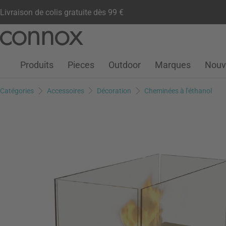
Livraison de colis gratuite dès 99 €
Compte client
Liste de souhaits
Warenkorb
Aller
Aller
au
à
contenu
la
Produits
Pieces
Outdoor
Marques
Nouv
principal
recherche
Catégories
Accessoires
Décoration
Cheminées à l'éthanol