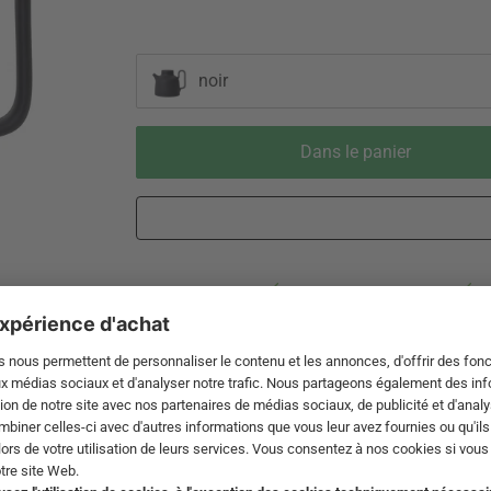
noir
Dans le panier
Livraison 3-5 jours ouvrables après
Droit de reto
expédition de DE par DHL
de 60 jour