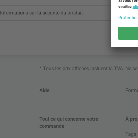
Informations sur la sécurité du produit
*
Tous les prix affichés incluent la TVA. Ne s
Aide
Formu
Tout ce qui concerne votre
À pro
commande
Tags