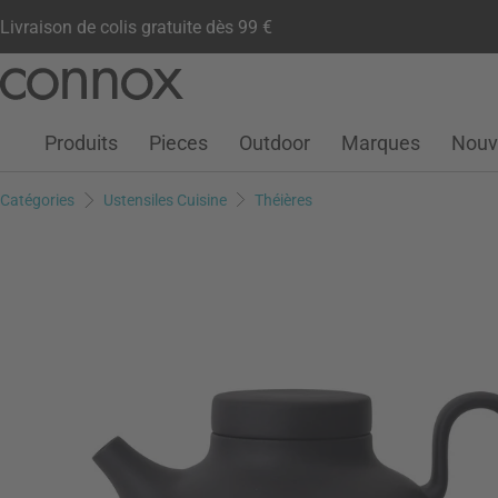
Livraison de colis gratuite dès 99 €
Compte client
Liste de souhaits
Warenkorb
Aller
Aller
au
à
contenu
la
Produits
Pieces
Outdoor
Marques
Nouv
principal
recherche
Catégories
Ustensiles Cuisine
Théières