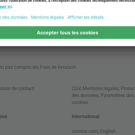
ont pas compris les
Frais de livraison
.
laire de contact
CGV
,
Mentions légales
,
Protec
des données
,
Paramètres des
cookies
pos
International
connox.com, English