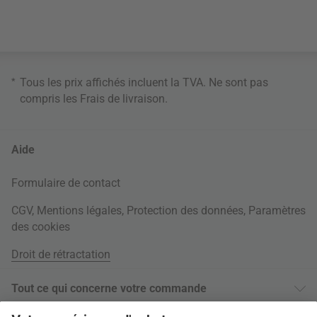
*
Tous les prix affichés incluent la TVA. Ne sont pas
compris les
Frais de livraison
.
Aide
Formulaire de contact
CGV
,
Mentions légales
,
Protection des données
,
Paramètres
des cookies
Droit de rétractation
Tout ce qui concerne votre commande