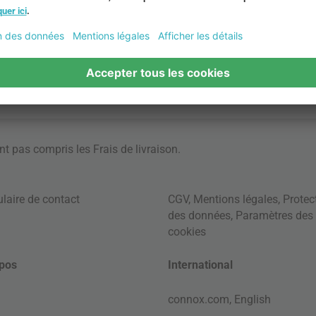
ont pas compris les
Frais de livraison
.
laire de contact
CGV
,
Mentions légales
,
Protec
des données
,
Paramètres des
cookies
pos
International
connox.com, English