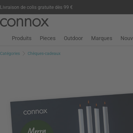
Livraison de colis gratuite dès 99 €
Compte client
Liste de souhaits
Warenkorb
Aller
Aller
au
à
contenu
la
Produits
Pieces
Outdoor
Marques
Nouv
principal
recherche
Catégories
Chèques-cadeaux