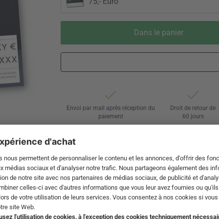
75,- Euro
Dans le panier
Envoi par mail après réception du
Droit de retour de
paiement
60 jours