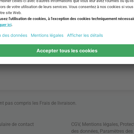
ont pas compris les
Frais de livraison
.
laire de contact
CGV
,
Mentions légales
,
Protec
des données
,
Paramètres des