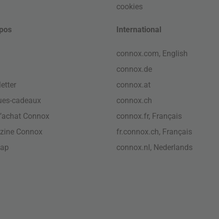
cookies
pos
International
connox.com, English
connox.de
etter
connox.at
ues-cadeaux
connox.ch
’achat Connox
connox.fr, Français
zine Connox
fr.connox.ch, Français
map
connox.nl, Nederlands