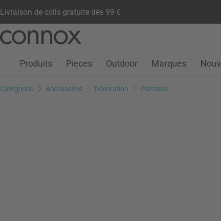
Livraison de colis gratuite dès 99 €
Compte client
Liste de souhaits
Warenkorb
Aller
Aller
au
à
contenu
la
Produits
Pieces
Outdoor
Marques
Nouv
principal
recherche
Catégories
Accessoires
Décoration
Plateaux