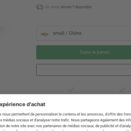
En stock,
encore 7 disponible
small / Chêne
Dans le panier
Livraison 3-5 jours ouvrables après
Droit de reto
expédition de DE par DHL
de 60 jour