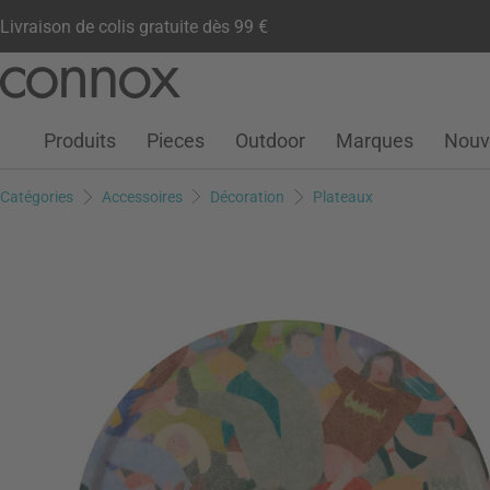
Livraison de colis gratuite dès 99 €
Compte client
Liste de souhaits
Warenkorb
Aller
Aller
au
à
contenu
la
Produits
Pieces
Outdoor
Marques
Nouv
principal
recherche
Catégories
Accessoires
Décoration
Plateaux