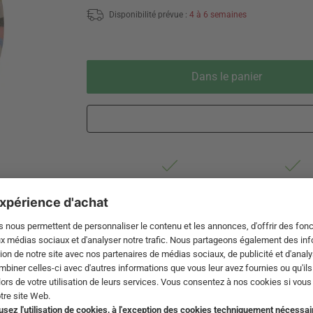
Disponibilité prévue :
4 à 6 semaines
Dans le panier
Livraison 3-5 jours ouvrables après
Droit de reto
expédition de DE par DHL
de 60 jour