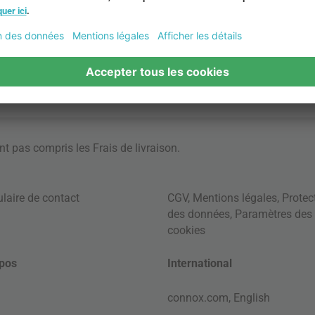
ont pas compris les
Frais de livraison
.
laire de contact
CGV
,
Mentions légales
,
Protec
des données
,
Paramètres des
cookies
pos
International
connox.com, English