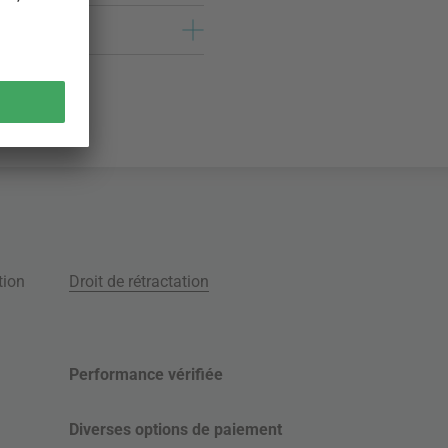
tion
Droit de rétractation
Performance vérifiée
Diverses options de paiement