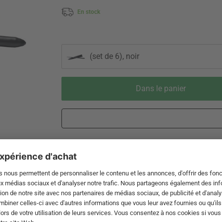
En stock
(set de 6), noir
Dans le panier
Livraison 3-5 jours ouvrables après
Droit de reto
expédition de DE par DHL
de 60 jour