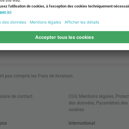
ont pas compris les
Frais de livraison
.
laire de contact
CGV
,
Mentions légales
,
Protec
des données
,
Paramètres des
cookies
pos
International