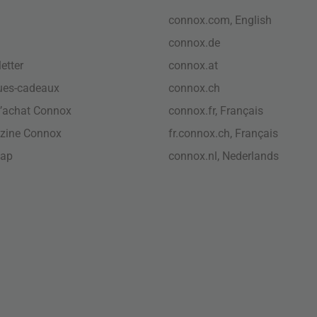
connox.com, English
connox.de
etter
connox.at
ues-cadeaux
connox.ch
’achat Connox
connox.fr, Français
zine Connox
fr.connox.ch, Français
map
connox.nl, Nederlands