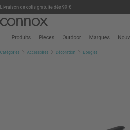
Livraison de colis gratuite dès 99 €
Compte client
Liste de souhaits
Warenkorb
Aller
Aller
au
à
contenu
la
Produits
Pieces
Outdoor
Marques
Nouv
principal
recherche
Catégories
Accessoires
Décoration
Bougies