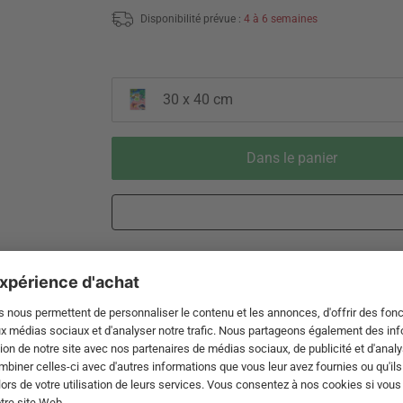
Disponibilité prévue :
4 à 6 semaines
30 x 40 cm
Dans le panier
Livraison 3-5 jours ouvrables après
Droit de reto
expédition de DE par DHL
de 60 jour