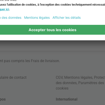
ont pas compris les
Frais de livraison
.
laire de contact
CGV
,
Mentions légales
,
Protec
des données
,
Paramètres des
cookies
pos
International