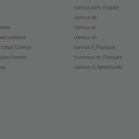
connox.com, English
connox.de
etter
connox.at
ues-cadeaux
connox.ch
’achat Connox
connox.fr, Français
zine Connox
fr.connox.ch, Français
map
connox.nl, Nederlands