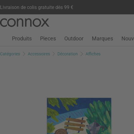
Livraison de colis gratuite dès 99 €
Compte client
Liste de souhaits
Warenkorb
Aller
Aller
au
à
contenu
la
Produits
Pieces
Outdoor
Marques
Nouv
principal
recherche
Catégories
Accessoires
Décoration
Affiches