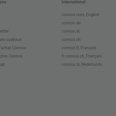
pos
International
connox.com, English
connox.de
etter
connox.at
ues-cadeaux
connox.ch
’achat Connox
connox.fr, Français
zine Connox
fr.connox.ch, Français
map
connox.nl, Nederlands