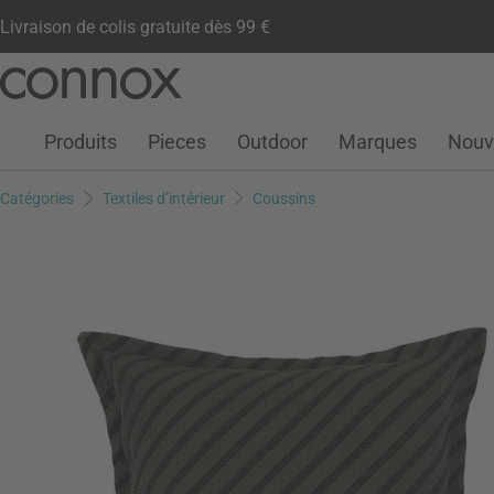
Livraison de colis gratuite dès 99 €
Compte client
Liste de souhaits
Warenkorb
Aller
Aller
au
à
contenu
la
Produits
Pieces
Outdoor
Marques
Nouv
principal
recherche
Catégories
Textiles d’intérieur
Coussins