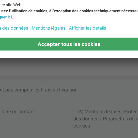
ont pas compris les
Frais de livraison
.
laire de contact
CGV
,
Mentions légales
,
Protec
des données
,
Paramètres des
cookies