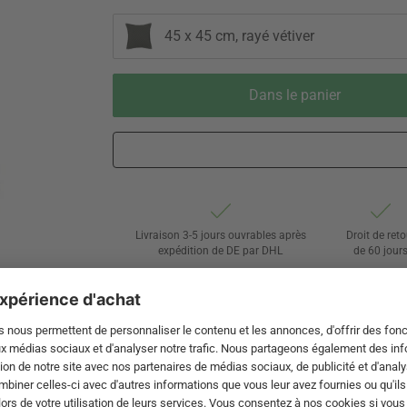
45 x 45 cm, rayé vétiver
Dans le panier
Livraison 3-5 jours ouvrables après
Droit de reto
expédition de DE par DHL
de 60 jour