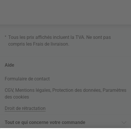
*
Tous les prix affichés incluent la TVA. Ne sont pas
compris les
Frais de livraison
.
Aide
Formulaire de contact
CGV
,
Mentions légales
,
Protection des données
,
Paramètres
des cookies
Droit de rétractation
Tout ce qui concerne votre commande