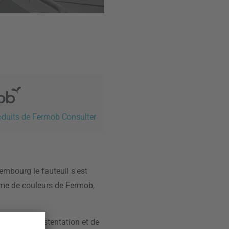
roduits de Fermob Consulter
embourg le fauteuil s'est
amme de couleurs de Fermob,
dispense d'ostentation et de