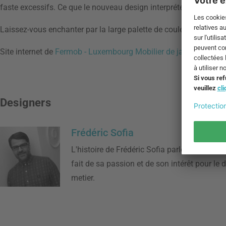
faste excessifs. Ce que le nouveau design interprété a de plus sim
Laissez-vous enchanter par la large palette de couleurs de Fermob 
Site internet de
Fermob - Luxembourg Mobilier de jardin
Designers
Frédéric Sofia
L'histoire de Frédéric Sofia parle d'un autod
fait de sa passion et de son intérêt pour le 
metier.