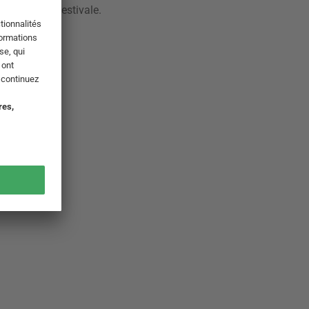
de fraîcheur estivale.
ardin.