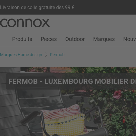
Livraison de colis gratuite dès 99 €
Compte client
Liste de souhaits
Warenkorb
Aller
Aller
au
à
contenu
la
Produits
Pieces
Outdoor
Marques
Nouv
principal
recherche
Marques Home design
Fermob
FERMOB - LUXEMBOURG MOBILIER D