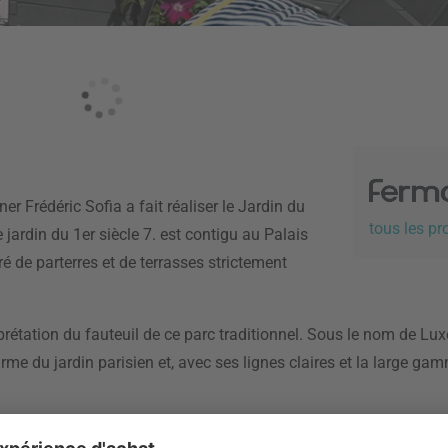
r Frédéric Sofia a fait réaliser le Jardin du
tous les p
 jardin du 1er siècle 7. est contigu au Palais
é de parterres et de terrasses strictement
rétation du fauteuil de ce parc traditionnel. Sous le nom de Lux
rme du jardin parisien et, avec ses lignes claires et la large g
 jardin du palais historique, mais il est agréablement sobre et 