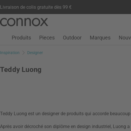
Livraison de colis gratuite dès 99 €
Compte client
Liste de souhaits
Warenkorb
Aller
Aller
au
à
contenu
la
Produits
Pieces
Outdoor
Marques
Nouv
principal
recherche
Inspiration
Designer
Teddy Luong
Teddy Luong est un designer de produits qui accorde beaucoup d'
Après avoir décroché son diplôme en design industriel, Luong 