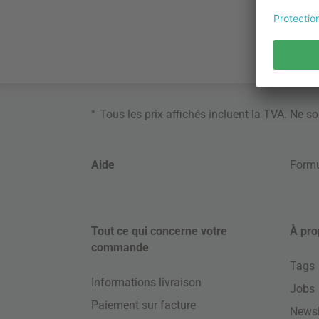
*
Tous les prix affichés incluent la TVA. Ne s
Aide
Formu
Tout ce qui concerne votre
À pro
commande
Tags
Informations livraison
Jobs
Paiement sur facture
Newsl