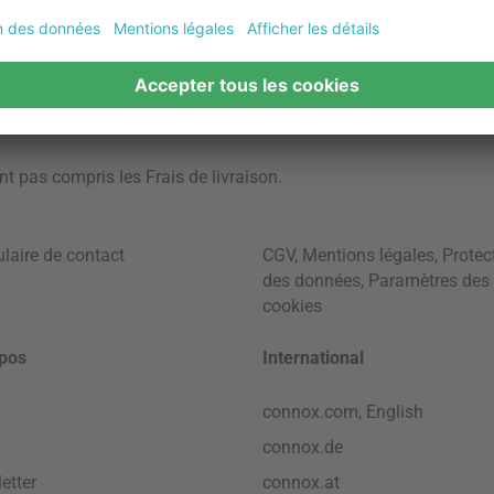
ont pas compris les
Frais de livraison
.
laire de contact
CGV
,
Mentions légales
,
Protec
des données
,
Paramètres des
cookies
pos
International
connox.com, English
connox.de
etter
connox.at