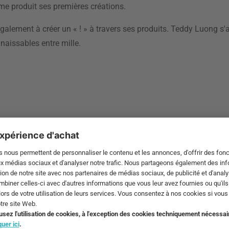
ême produit ses premières créations.
 également à créer un « ! » à travers ses produits. Teddy Luong s'a
naissables entre mille.
an et Les
ne umbra. En
30 membres,
nnus sous