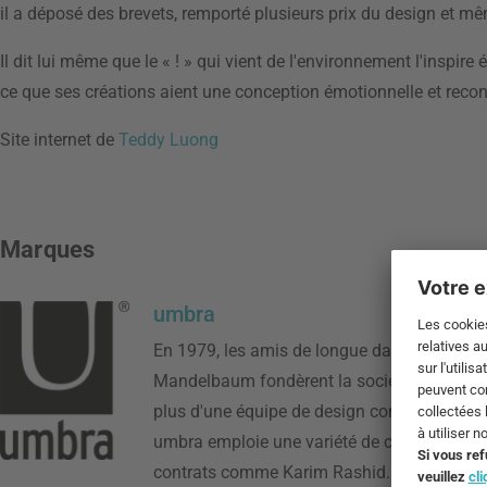
il a déposé des brevets, remporté plusieurs prix du design et m
Il dit lui même que le « ! » qui vient de l'environnement l'inspire
ce que ses créations aient une conception émotionnelle et recon
Site internet de
Teddy Luong
Marques
umbra
En 1979, les amis de longue date Paul Row
Mandelbaum fondèrent la société canadien
plus d'une équipe de design composée de 
umbra emploie une variété de créateurs co
contrats comme Karim Rashid.