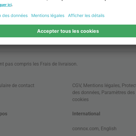
ont pas compris les
Frais de livraison
.
laire de contact
CGV
,
Mentions légales
,
Protec
des données
,
Paramètres des
cookies
pos
International
connox.com, English