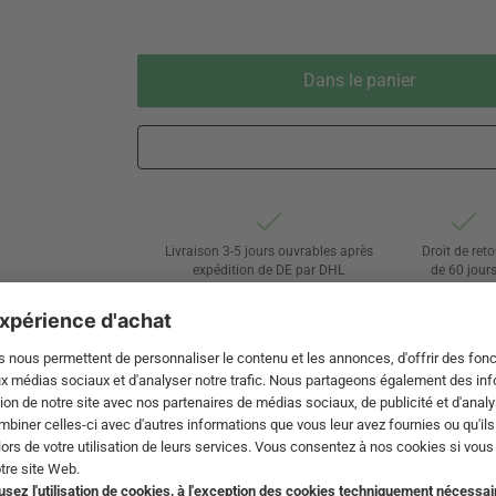
Dans le panier
Livraison 3-5 jours ouvrables après
Droit de reto
expédition de DE par DHL
de 60 jour