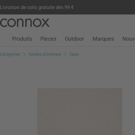
Livraison de colis gratuite dès 99 €
Compte client
Liste de souhaits
Warenkorb
Aller
Aller
au
à
contenu
la
Produits
Pieces
Outdoor
Marques
Nouv
principal
recherche
Catégories
Textiles d’intérieur
Tapis