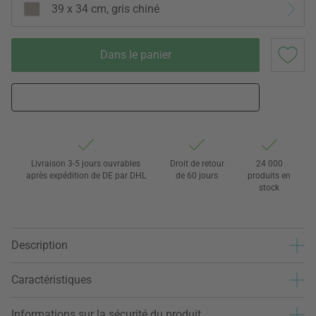
39 x 34 cm, gris chiné
Dans le panier
Livraison 3-5 jours ouvrables
Droit de retour
24 000
après expédition de DE par DHL
de 60 jours
produits en
stock
Description
Caractéristiques
Informations sur la sécurité du produit