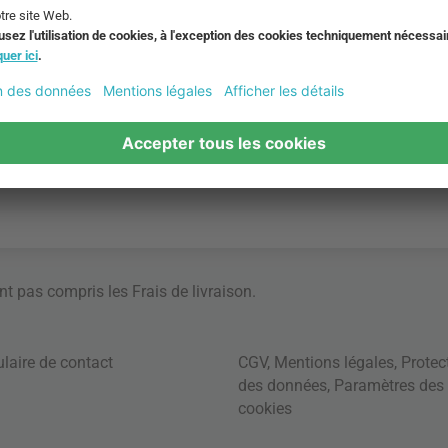
ont pas compris les
Frais de livraison
.
laire de contact
CGV
,
Mentions légales
,
Protec
des données
,
Paramètres des
cookies