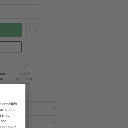
tour
24 000
rs
produits en
stock