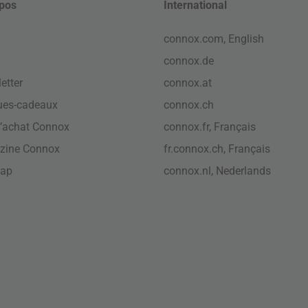
pos
International
connox.com, English
connox.de
etter
connox.at
ues-cadeaux
connox.ch
’achat Connox
connox.fr, Français
zine Connox
fr.connox.ch, Français
map
connox.nl, Nederlands