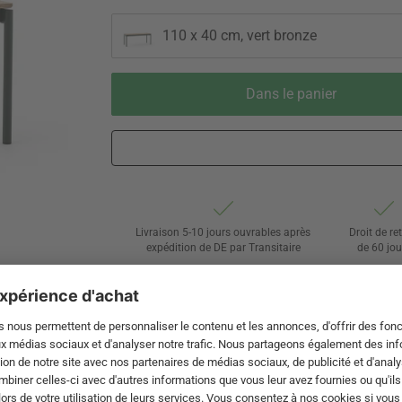
110 x 40 cm, vert bronze
Dans le panier
Livraison 5-10 jours ouvrables après
Droit de re
expédition de DE par Transitaire
de 60 jou