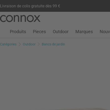
Livraison de colis gratuite dès 99 €
Compte client
Liste de souhaits
Warenkorb
Aller
Aller
au
à
contenu
la
Produits
Pieces
Outdoor
Marques
Nouv
principal
recherche
Catégories
Outdoor
Bancs de jardin