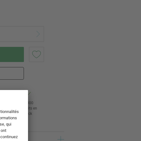
tour
24 000
rs
produits en
stock