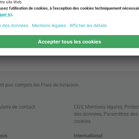
ont pas compris les
Frais de livraison
.
laire de contact
CGV
,
Mentions légales
,
Protec
des données
,
Paramètres des
cookies
pos
International