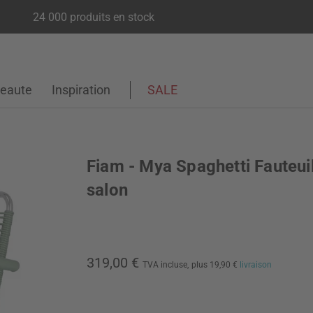
24 000 produits en stock
eaute
Inspiration
SALE
Fiam - Mya Spaghetti Fauteui
salon
319,00 €
TVA incluse,
plus 19,90 €
livraison