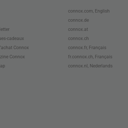
connox.com, English
connox.de
etter
connox.at
ues-cadeaux
connox.ch
’achat Connox
connox.fr, Français
zine Connox
fr.connox.ch, Français
map
connox.nl, Nederlands