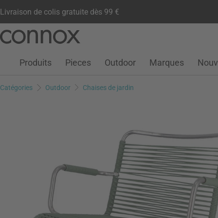
Livraison de colis gratuite dès 99 €
Compte client
Liste de souhaits
Warenkorb
Aller
Aller
au
à
contenu
la
Produits
Pieces
Outdoor
Marques
Nouv
principal
recherche
Catégories
Outdoor
Chaises de jardin