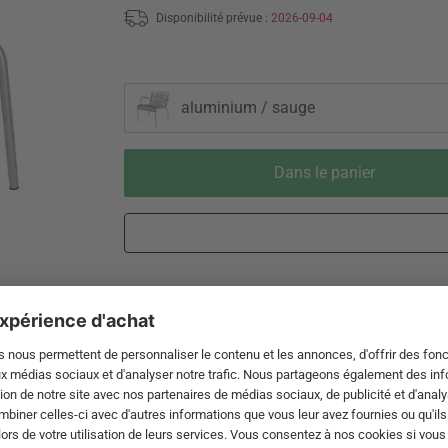
Disponibilité prévue :
2026-09-04
aluminium / sauge
Dans le panier
Livraison 5-10 jours ouvrables après
Droit de re
expédition de DE par Transitaire
de 60 jou