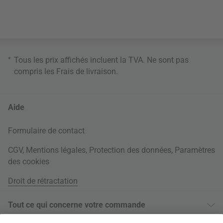
*
Tous les prix affichés incluent la TVA. Ne sont pas
compris les
Frais de livraison
.
Aide
Formulaire de contact
CGV
,
Mentions légales
,
Protection des données
,
Paramètres
des cookies
Droit de rétractation
Tout ce qui concerne votre commande