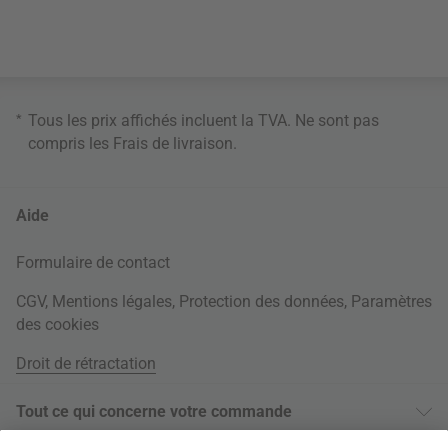
*
Tous les prix affichés incluent la TVA. Ne sont pas
compris les
Frais de livraison
.
Aide
Formulaire de contact
CGV
,
Mentions légales
,
Protection des données
,
Paramètres
des cookies
Droit de rétractation
Tout ce qui concerne votre commande