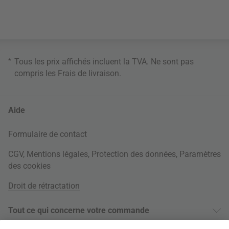
*
Tous les prix affichés incluent la TVA. Ne sont pas
compris les
Frais de livraison
.
Aide
Formulaire de contact
CGV
,
Mentions légales
,
Protection des données
,
Paramètres
des cookies
Droit de rétractation
Tout ce qui concerne votre commande