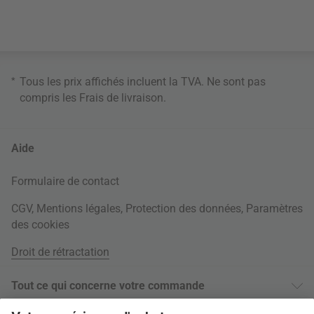
*
Tous les prix affichés incluent la TVA. Ne sont pas
compris les
Frais de livraison
.
Aide
Formulaire de contact
CGV
,
Mentions légales
,
Protection des données
,
Paramètres
des cookies
Droit de rétractation
Tout ce qui concerne votre commande