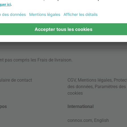
ont pas compris les
Frais de livraison
.
laire de contact
CGV
,
Mentions légales
,
Protec
des données
,
Paramètres des
cookies
pos
International
connox.com, English