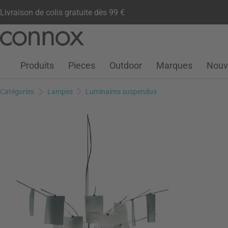
Livraison de colis gratuite dès 99 €
Compte client
Liste de souhaits
Warenkorb
Aller
Aller
au
à
contenu
la
Produits
Pieces
Outdoor
Marques
Nouv
principal
recherche
Catégories
Lampes
Luminaires suspendus