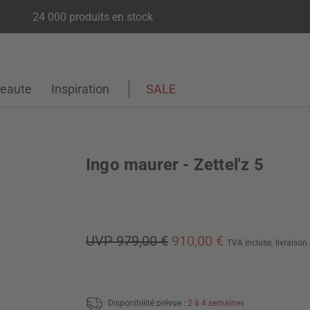
24 000 produits en stock
eaute
Inspiration
SALE
Ingo maurer - Zettel'z 5
UVP 979,00 €
910,00 €
TVA incluse,
livraison
Disponibilité prévue :
2 à 4 semaines