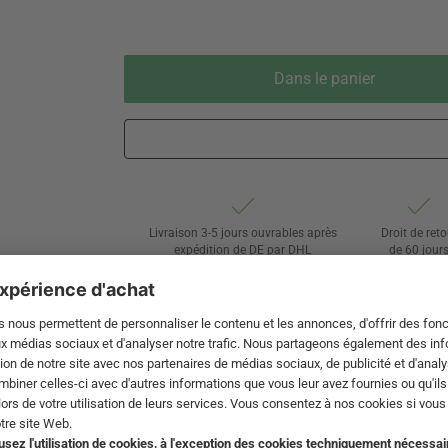
Dans le panier
Livraison 3-5 jours ouvrables après
Droit de reto
expédition de DE par DHL
de 60 jour