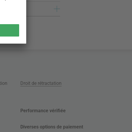
tion
Droit de rétractation
Performance vérifiée
Diverses options de paiement