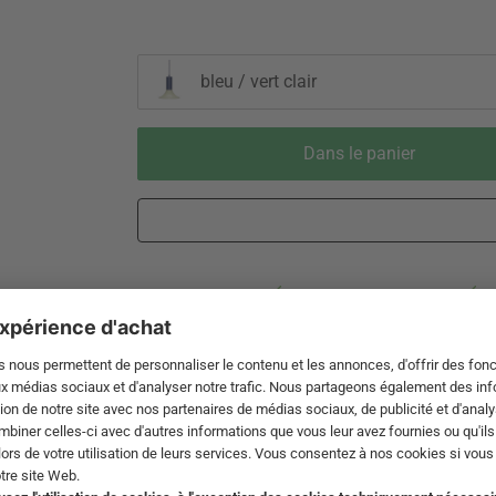
bleu / vert clair
Dans le panier
Livraison 3-5 jours ouvrables après
Droit de reto
expédition de DE par DHL
de 60 jour