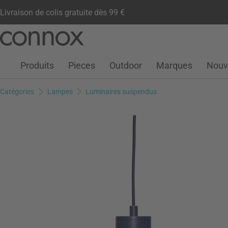
Livraison de colis gratuite dès 99 €
Compte client
Liste de souhaits
Warenkorb
Aller
Aller
au
à
contenu
la
Produits
Pieces
Outdoor
Marques
Nouv
principal
recherche
Catégories
Lampes
Luminaires suspendus