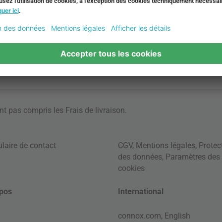
ont pas compris les
Frais de livraison
.
laire de contact
CGV
,
Mentions légales
,
Protec
des données
,
Paramètres des
cookies
pos
International
connox.com, English