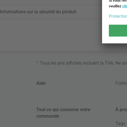
Informations sur la sécurité du produit
*
Tous les prix affichés incluent la TVA. Ne s
Aide
Formu
Tout ce qui concerne votre
À pro
commande
Tags