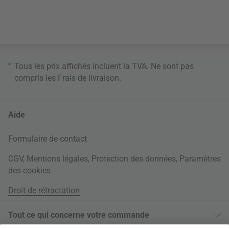
*
Tous les prix affichés incluent la TVA. Ne sont pas
compris les
Frais de livraison
.
Aide
Formulaire de contact
CGV
,
Mentions légales
,
Protection des données
,
Paramètres
des cookies
Droit de rétractation
Tout ce qui concerne votre commande