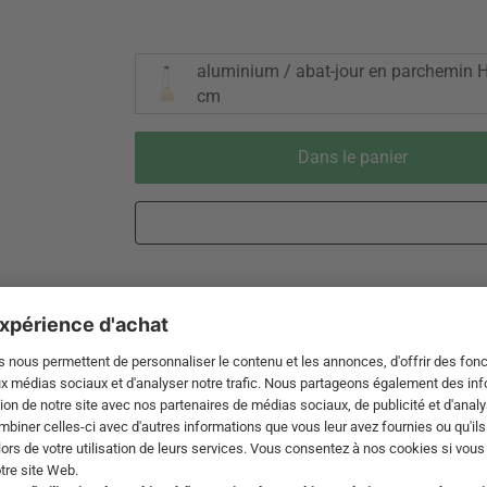
aluminium / abat-jour en parchemin 
cm
Dans le panier
Livraison 3-5 jours ouvrables après
Droit de reto
expédition de DE par DHL
de 60 jour