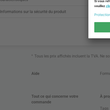
Informations sur la sécurité du produit
*
Tous les prix affichés incluent la TVA. Ne s
Aide
Formu
Tout ce qui concerne votre
À pro
commande
Tags