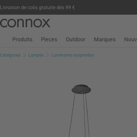
Livraison de colis gratuite dès 99 €
Compte client
Liste de souhaits
Warenkorb
Aller
Aller
au
à
contenu
la
Produits
Pieces
Outdoor
Marques
Nouv
principal
recherche
Catégories
Lampes
Luminaires suspendus