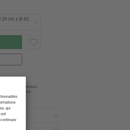
H 29 cm x Ø 42
ur
24 000 produits
s
en stock