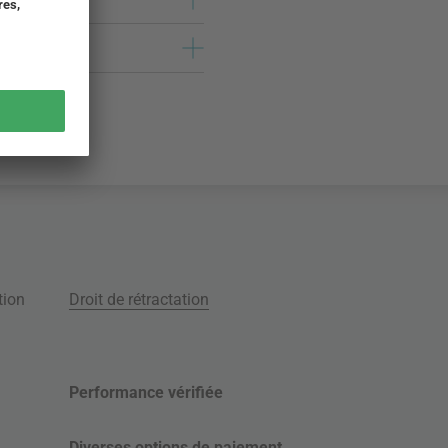
tion
Droit de rétractation
Performance vérifiée
Diverses options de paiement