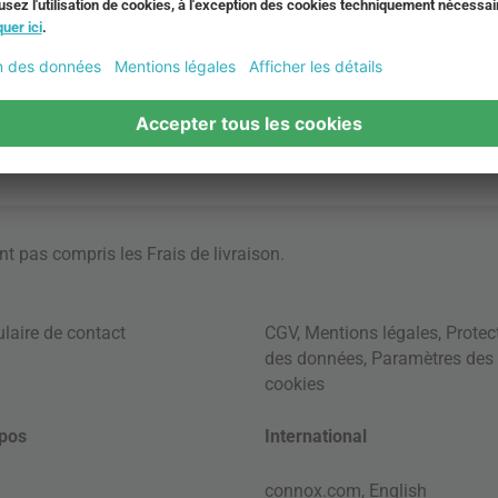
ont pas compris les
Frais de livraison
.
laire de contact
CGV
,
Mentions légales
,
Protec
des données
,
Paramètres des
cookies
pos
International
connox.com, English