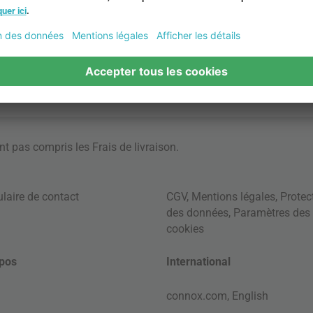
ont pas compris les
Frais de livraison
.
laire de contact
CGV
,
Mentions légales
,
Protec
des données
,
Paramètres des
cookies
pos
International
connox.com, English