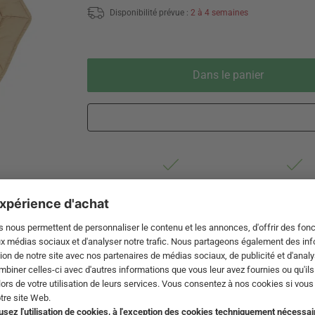
Disponibilité prévue :
2 à 4 semaines
Dans le panier
Livraison 3-5 jours ouvrables après
Droit de reto
expédition de DE par DHL
de 60 jour