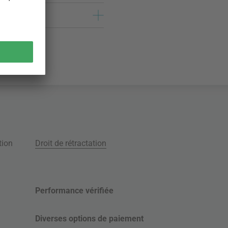
tion
Droit de rétractation
Performance vérifiée
Diverses options de paiement