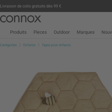
Livraison de colis gratuite dès 99 €
Compte client
Liste de souhaits
Warenkorb
Aller
Aller
au
à
contenu
la
Produits
Pieces
Outdoor
Marques
Nouv
principal
recherche
Catégories
Enfants
Tapis pour enfants