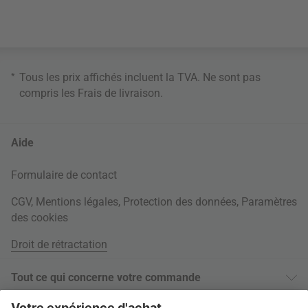
*
Tous les prix affichés incluent la TVA. Ne sont pas
compris les
Frais de livraison
.
Aide
Formulaire de contact
CGV
,
Mentions légales
,
Protection des données
,
Paramètres
des cookies
Droit de rétractation
Tout ce qui concerne votre commande