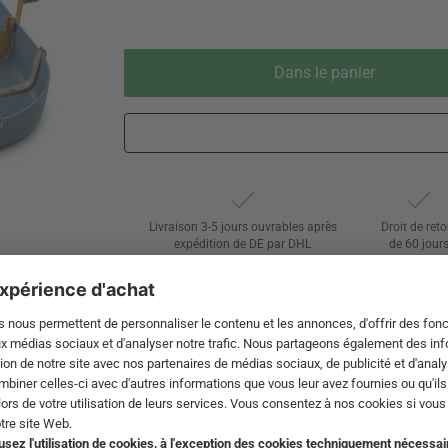
Dans le panier
Livraison 3-5 jours ouvrables après
Droit de reto
expédition de DE par DHL
de 60 jour