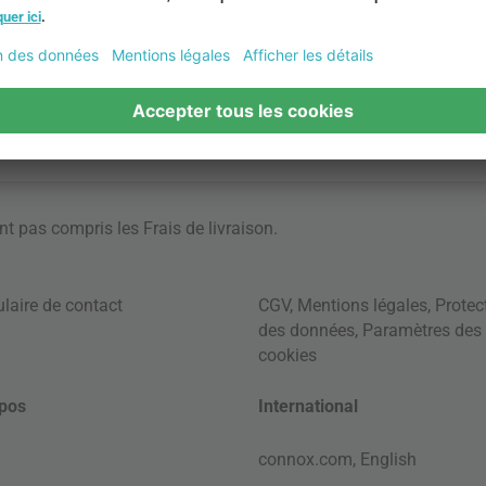
ont pas compris les
Frais de livraison
.
laire de contact
CGV
,
Mentions légales
,
Protec
des données
,
Paramètres des
cookies
pos
International
connox.com, English