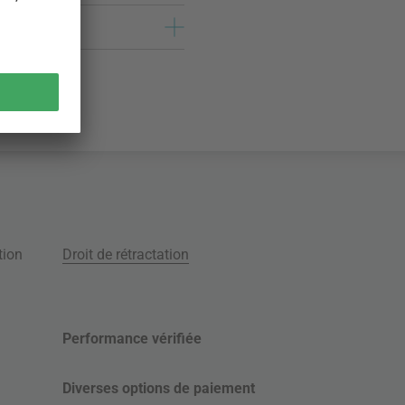
tion
Droit de rétractation
Performance vérifiée
Diverses options de paiement