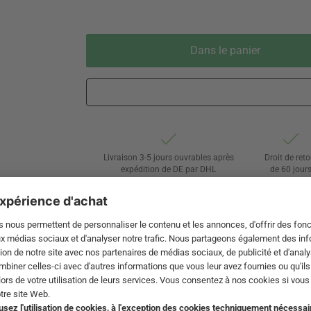
Dans le panier
Livraison 3-5 jours ouvrables après
Droit de reto
expédition de DE par DHL
de 60 jour