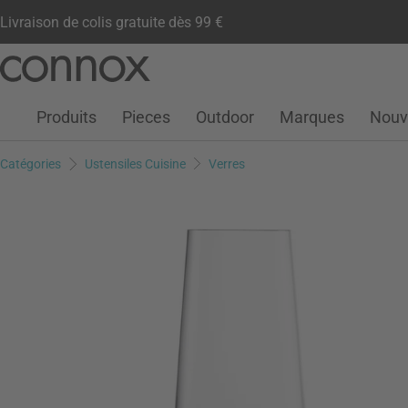
Livraison de colis gratuite dès 99 €
Compte client
Liste de souhaits
Warenkorb
Aller
Aller
au
à
contenu
la
Produits
Pieces
Outdoor
Marques
Nouv
principal
recherche
Catégories
Ustensiles Cuisine
Verres