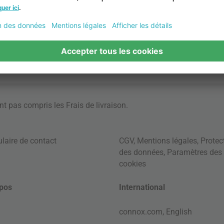
ont pas compris les
Frais de livraison
.
laire de contact
CGV
,
Mentions légales
,
Protec
des données
,
Paramètres des
cookies
pos
International
connox.com, English