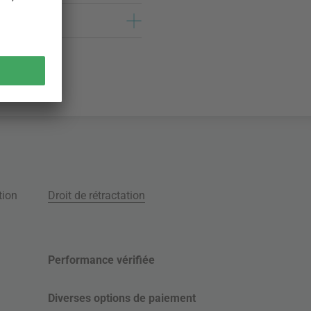
tion
Droit de rétractation
Performance vérifiée
Diverses options de paiement