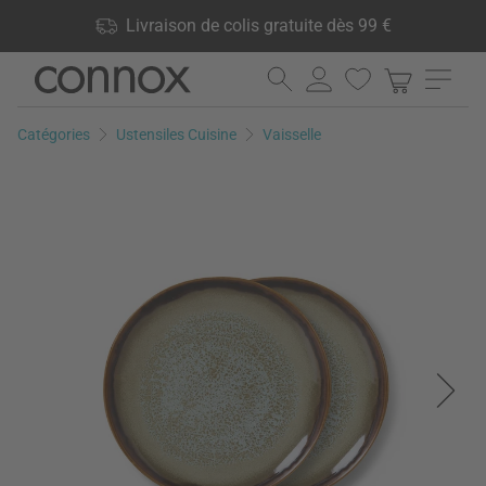
Vos avantages: Livraison de colis gratuite dès 99 €, 24 000
Livraison de colis gratuite dès 99 €
produits en stock, Droit de retour de 60 jours
Aller
Aller
au
à
contenu
la
Catégories
Ustensiles Cuisine
Vaisselle
principal
recherche