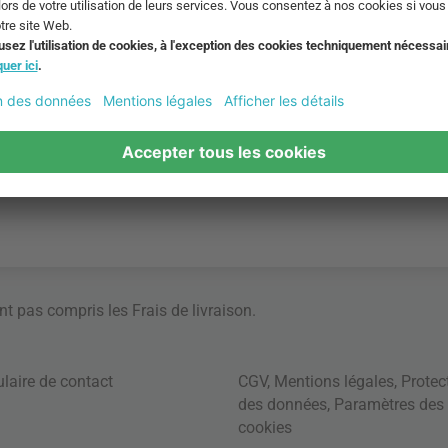
ont pas compris les
Frais de livraison
.
laire de contact
CGV
,
Mentions légales
,
Protec
des données
,
Paramètres des
cookies