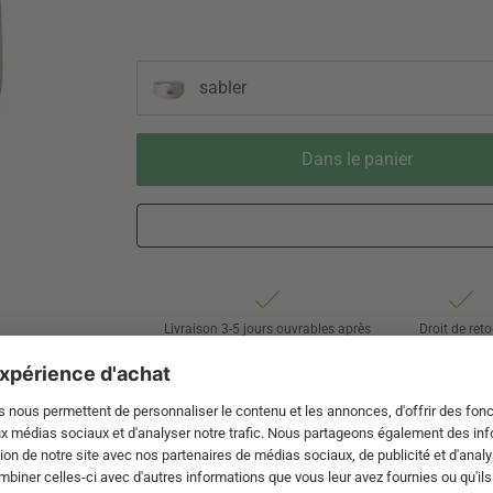
sabler
Dans le panier
Livraison 3-5 jours ouvrables après
Droit de reto
expédition de DE par DHL
de 60 jour