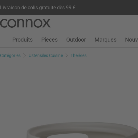
Livraison de colis gratuite dès 99 €
Compte client
Liste de souhaits
Warenkorb
Aller
Aller
au
à
contenu
la
Produits
Pieces
Outdoor
Marques
Nouv
principal
recherche
Catégories
Ustensiles Cuisine
Théières