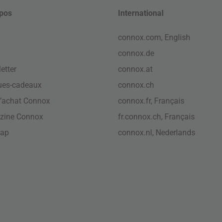
pos
International
connox.com, English
connox.de
etter
connox.at
ues-cadeaux
connox.ch
’achat Connox
connox.fr, Français
zine Connox
fr.connox.ch, Français
map
connox.nl, Nederlands