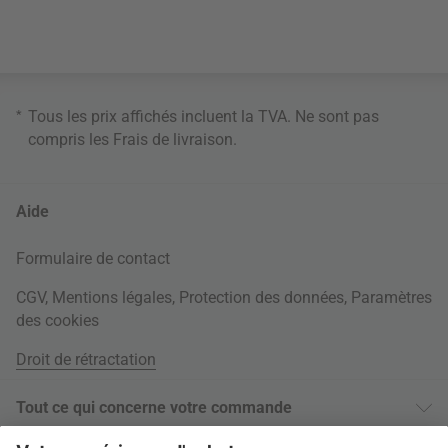
*
Tous les prix affichés incluent la TVA. Ne sont pas
compris les
Frais de livraison
.
Aide
Formulaire de contact
CGV
,
Mentions légales
,
Protection des données
,
Paramètres
des cookies
Droit de rétractation
Tout ce qui concerne votre commande